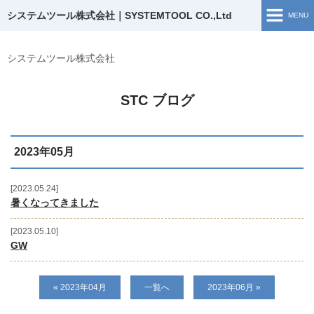
システムツール株式会社｜SYSTEMTOOL CO.,Ltd
MENU
ホーム
システムツール株式会社
ソリューション開発
STC ブログ
開発実績
2023年05月
企業情報
お問い合わせ
2023.05.24
暑くなってきました
採用情報
2023.05.10
GW
ブログ
« 2023年04月
一覧へ
2023年06月 »
採用TOP