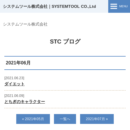
システムツール株式会社｜SYSTEMTOOL CO.,Ltd
MENU
ホーム
システムツール株式会社
ソリューション開発
STC ブログ
開発実績
2021年06月
企業情報
お問い合わせ
2021.06.23
ダイエット
採用情報
2021.06.09
とちぎのキャラクター
ブログ
« 2021年05月
一覧へ
2021年07月 »
採用TOP