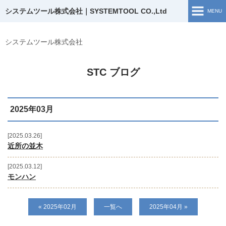
システムツール株式会社｜SYSTEMTOOL CO.,Ltd
MENU
ホーム
システムツール株式会社
ソリューション開発
STC ブログ
開発実績
2025年03月
企業情報
お問い合わせ
2025.03.26
近所の並木
採用情報
2025.03.12
モンハン
ブログ
« 2025年02月
一覧へ
2025年04月 »
採用TOP