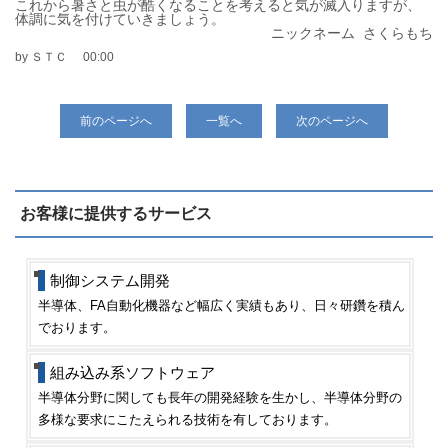
これから暑さと虫が酷くなることを考えると気が滅入りますが、
体調に気を付けていきましょう。
ニックネーム さくらもち
by ＳＴＣ
00:00
前のページへ
一覧へ
次のページへ
お客様に提供するサービス
制御システム開発
半導体、FA自動化機器など幅広く実績もあり、日々研鑽を積ん
でおります。
組み込み系ソフトウェア
半導体分野に関しても長年の開発経験を生かし、半導体分野の
多様な要求にこたえられる技術を有しております。