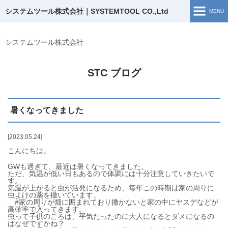
システムツール株式会社｜SYSTEMTOOL CO.,Ltd
MENU
ホーム
システムツール株式会社
ソリューション開発
STC ブログ
開発実績
暑くなってきました
企業情報
お問い合わせ
2023.05.24
こんにちは。
採用情報
GWも過ぎて、最近は暑くなってきました。
ただ、気温が低い日もあるので体調には十分注意していきたいで
す。
ブログ
気温が上がると虫が活発になるため、毎年この時期は家の周りに
虫よけの薬を撒いています。
#家の周りが畑に囲まれており撒かないと家の中にヤスデなどが
高確率で入ってきます。
採用TOP
虫って子供のころは、平気だったのに大人になるとダメになるの
はなぜですかね？