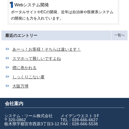
Webシステム開発
ポータルサイトやECの開発、近年は自治体や医療系システム
の開発にも力を入れています。
最近のエントリー
一覧へ
あーっ！お客様！そちらは違います！
スマホって難しいですよね
煙に巻かれる
しっくりこない夏
大阪万博
会社案内
システム・ツール株式会社
メイデンウエスト３F
〒320-0862
TEL：028-666-6627
栃木県宇都宮市西原3丁目3-12
FAX：028-666-5538