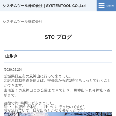
システムツール株式会社｜SYSTEMTOOL CO.,Ltd
MENU
ホーム
システムツール株式会社
ソリューション開発
STC ブログ
開発実績
山歩き
企業情報
お問い合わせ
2020.02.29
茨城県日立市の風神山に行って来ました。
北関東自動車道を使えば、宇都宮から約1時間ちょっとで行くこと
採用情報
ができます。
山頂近くの風神山自然公園まで車で行き、風神山〜真弓神社〜爺
杉まで、
ブログ
往復で約3時間ほど歩きました。
途中、休憩所で休憩、１月中旬に行ったのですが、
採用TOP
雲が流れていて、日が出るとかなり暑かったです。