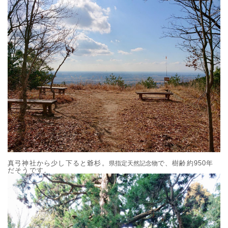
真弓神社から少し下ると爺杉。
で、樹齢約950年
県指定天然記念物
だそうです。