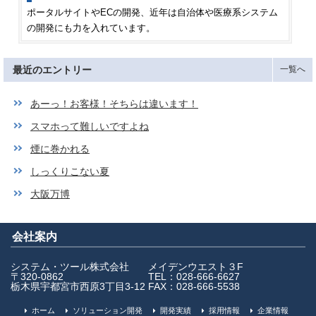
ポータルサイトやECの開発、近年は自治体や医療系システム
の開発にも力を入れています。
最近のエントリー
一覧へ
あーっ！お客様！そちらは違います！
スマホって難しいですよね
煙に巻かれる
しっくりこない夏
大阪万博
会社案内
システム・ツール株式会社
メイデンウエスト３F
〒320-0862
TEL：028-666-6627
栃木県宇都宮市西原3丁目3-12
FAX：028-666-5538
ホーム
ソリューション開発
開発実績
採用情報
企業情報