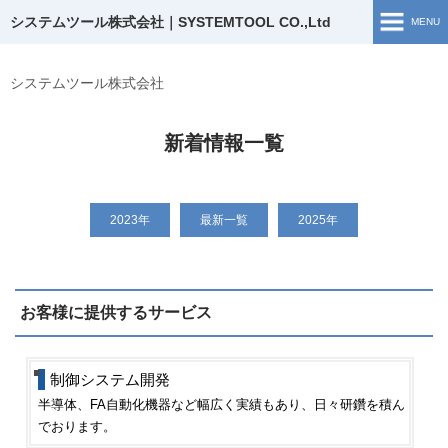
システムツール株式会社｜SYSTEMTOOL CO.,Ltd
MENU
ホーム
システムツール株式会社
ソリューション開発
新着情報一覧
開発実績
企業情報
2023年
最新一覧
2025年
お問い合わせ
お客様に提供するサービス
採用情報
ブログ
制御システム開発
半導体、FA自動化機器など幅広く実績もあり、日々研鑽を積ん
採用TOP
でおります。